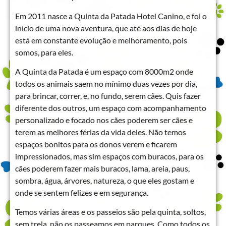
Em 2011 nasce a Quinta da Patada Hotel Canino, e foi o
início de uma nova aventura, que até aos dias de hoje
está em constante evolução e melhoramento, pois
somos, para eles.
A Quinta da Patada é um espaço com 8000m2 onde
todos os animais saem no mínimo duas vezes por dia,
para brincar, correr, e, no fundo, serem cães. Quis fazer
diferente dos outros, um espaço com acompanhamento
personalizado e focado nos cães poderem ser cães e
terem as melhores férias da vida deles. Não temos
espaços bonitos para os donos verem e ficarem
impressionados, mas sim espaços com buracos, para os
cães poderem fazer mais buracos, lama, areia, paus,
sombra, água, árvores, natureza, o que eles gostam e
onde se sentem felizes e em segurança.
Temos várias áreas e os passeios são pela quinta, soltos,
sem trela, não os passeamos em parques. Como todos os